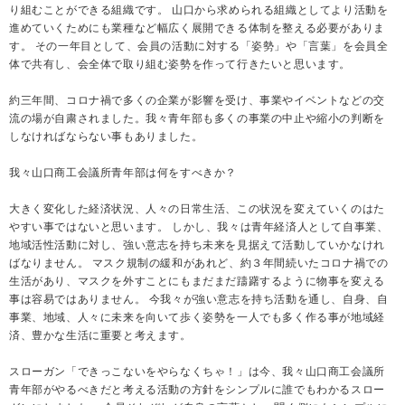
り組むことができる組織です。 山口から求められる組織としてより活動を
進めていくためにも業種など幅広く展開できる体制を整える必要がありま
す。 その一年目として、会員の活動に対する「姿勢」や「言葉」を会員全
体で共有し、会全体で取り組む姿勢を作って行きたいと思います。
約三年間、コロナ禍で多くの企業が影響を受け、事業やイベントなどの交
流の場が自粛されました。我々青年部も多くの事業の中止や縮小の判断を
しなければならない事もありました。
我々山口商工会議所青年部は何をすべきか？
大きく変化した経済状況、人々の日常生活、この状況を変えていくのはた
やすい事ではないと思います。 しかし、我々は青年経済人として自事業、
地域活性活動に対し、強い意志を持ち未来を見据えて活動していかなけれ
ばなりません。 マスク規制の緩和があれど、約３年間続いたコロナ禍での
生活があり、マスクを外すことにもまだまだ躊躇するように物事を変える
事は容易ではありません。 今我々が強い意志を持ち活動を通し、自身、自
事業、地域、人々に未来を向いて歩く姿勢を一人でも多く作る事が地域経
済、豊かな生活に重要と考えます。
スローガン「できっこないをやらなくちゃ！」は今、我々山口商工会議所
青年部がやるべきだと考える活動の方針をシンプルに誰でもわかるスロー