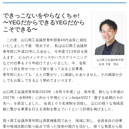
できっこないをやらなくちゃ!
〜YEGだからできるYEGだから
こそできる〜
この度、山口商工会議所青年部第46代会長に就任
いたしました千葉 翔太です。 私は山口商工会議所
青年部に平成22年に入会をし、今年度で13年目を迎
えます。 ビルのメンテナンスやハウスクリーニング
山口商工会議所青年部
などの仕事を２０年続けてまいりました。今、会長
会長 千葉 翔太
という役を仰せつかって振り返ってみると自事業、
青年部においても「人との繋がり」に感謝しかありません。その感謝が少
しでもお返しできるよう努めてまいります。
山口商工会議所青年部2023年（令和５年度）は、前年度、新たな５年後の
2027年（令和9年）に向かう中期ビジョンtarget2027「愛する故郷のその
先へ」を策定しました。 会員１００名体制を目指し、山口の様々な地域貢
献に繋がる事業を行える体制を整えていくという目標を掲げました。
我々商工会議所青年部は異業種集団であり、地域に対し、会員各自の自事
業や地域活動の取り組みで培った技術や能力を活かし、様々な角度から取