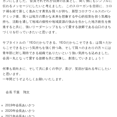
ガンにしました。 会員それぞれが自身の言葉とし、聞く側にもシンプルに
伝わるメッセージにしたいと考えました。 このスローガンを念頭に、コロ
ナ禍を経て新しく進みだす勇気を我々が持ち、新型コロナウィルスのパン
デミック後、我々は地方の豊かな未来を想像する中心的役割を担う気概を
持ち、活動を通して地域の個性や地域資源の強みを生かした地方創生を推
進すると共に、強いリーダーシップをもって愛する故郷である山口のまち
づくりを行っていきたいと思います。
サブタイトルの「YEGだからできる。YEGだからこそできる」は我々だか
らこそできるという気持ちを強く持つ為、そして我々のまわりの方々には
青年部に対し期待できる組織でありたいという強い気持ちを込めました。
会員一丸となって愛する故郷を共に想像し、創造していきましょう！
何事も前向きに、そして共に多くの学び、喜び、笑顔が溢れる年にしたい
と思います。
一年間どうぞよろしくお願いいたします。
会長 千葉 翔太
2019年会長あいさつ
2020年会長あいさつ
2021年会長あいさつ