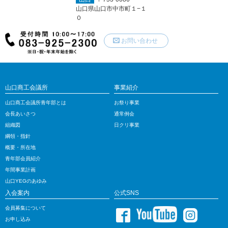
山口県山口市中市町１−１
０
お問い合わせ
山口商工会議所
事業紹介
山口商工会議所青年部とは
お祭り事業
会長あいさつ
通常例会
組織図
日クリ事業
綱領・指針
概要・所在地
青年部会員紹介
年間事業計画
山口YEGのあゆみ
入会案内
公式SNS
会員募集について
お申し込み